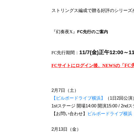
ストリングス編成で贈る好評のシリーズ
『幻奏夜X』
FC先行のご案内
11/7(金)正午12:00～11
FC先行期間：
FC
FCサイトにログイン後、NEWSの「
2
月7日（土）
【ビルボードライブ横浜】
（
1
日
2
回公演
1st
ステージ 開場
14:00
開演
15:00 / 2nd
ス
【お問い合わせ】
ビルボードライブ横浜
2
月13日（金）