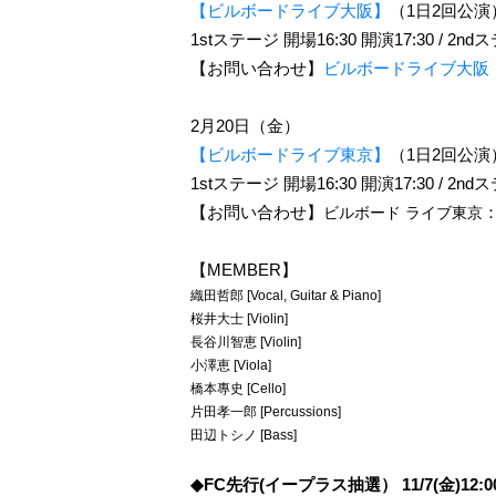
【ビルボードライブ大阪】
（
1
日
2
回公演
1st
ステージ 開場
16:30
開演
17:30 / 2nd
ス
【お問い合わせ】
ビルボードライブ大阪
2
月
20
日（金）
【ビルボードライブ
東京
】
（
1
日
2
回公演
1st
ステージ 開場
16:30
開演
17:30 / 2nd
ス
【お問い合わせ】
ビルボード ライブ東京
【MEMBER】
織田哲郎 [Vocal, Guitar & Piano]
桜井大士 [Violin]
長谷川智恵 [Violin]
小澤恵 [Viola]
橋本專史 [Cello]
片田孝一郎 [Percussions]
田辺トシノ [Bass]
◆FC先行(イープラス抽選） 11/7(金)12:00