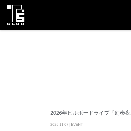
2026年ビルボードライブ『幻奏
2025
.
11
.
07
|
EVENT