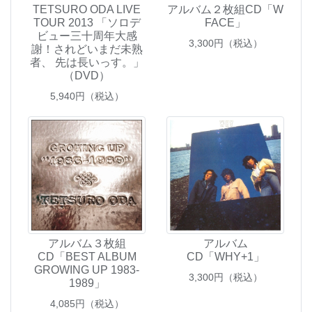
TETSURO ODA LIVE
アルバム２枚組CD「W
TOUR 2013 「ソロデ
FACE」
ビュー三十周年大感
3,300
円（税込）
謝！されどいまだ未熟
者、 先は長いっす。」
（DVD）
5,940
円（税込）
アルバム３枚組
アルバム
CD「BEST ALBUM
CD「WHY+1」
GROWING UP 1983-
3,300
円（税込）
1989」
4,085
円（税込）